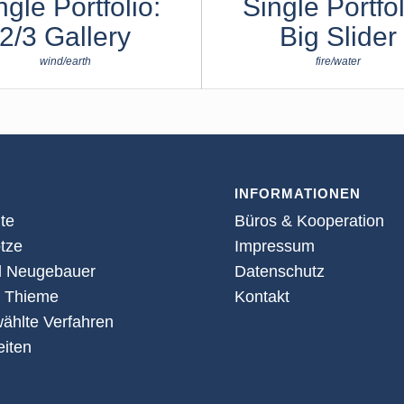
ngle Portfolio:
Single Portfol
2/3 Gallery
Big Slider
wind/earth
fire/water
INFORMATIONEN
ite
Büros & Kooperation
tze
Impressum
l Neugebauer
Datenschutz
t Thieme
Kontakt
ählte Verfahren
eiten