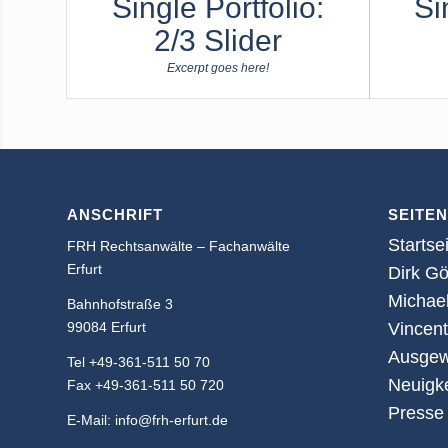
Single Portfolio:
Si
2/3 Slider
Excerpt goes here!
ANSCHRIFT
SEITEN
Startse
FRH Rechtsanwälte – Fachanwälte
Erfurt
Dirk Gö
Michae
Bahnhofstraße 3
99084 Erfurt
Vincen
Ausgew
Tel +49-361-511 50 70
Neuigk
Fax +49-361-511 50 720
Presse
E-Mail: info@frh-erfurt.de