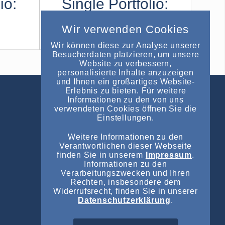
io:
Single Portfolio:
Fullscreen Slider
Wir verwenden Cookies
Add what you want!
Wir können diese zur Analyse unserer
Besucherdaten platzieren, um unsere
Website zu verbessern,
personalisierte Inhalte anzuzeigen
und Ihnen ein großartiges Website-
Erlebnis zu bieten. Für weitere
Informationen zu den von uns
NEUESTE EINTRÄGE
verwendeten Cookies öffnen Sie die
Einstellungen.
Vorläufiges Insolvenzverfahren über
das Vermögen der Autohaus Staffel
Weitere Informationen zu den
Verantwortlichen dieser Webseite
Gruppe angeordnet
finden Sie in unserem
Impressum
.
Informationen zu den
Vorläufiges Insolvenzverfahren über
Verarbeitungszwecken und Ihren
das Vermögen der Autohaus Staffel
Rechten, insbesondere dem
Gruppe angeordnet
Widerrufsrecht, finden Sie in unserer
Datenschutzerklärung
.
Insolvenzverfahren über das Vermögen
der LIT UV-Elektro GmbH angeordnet