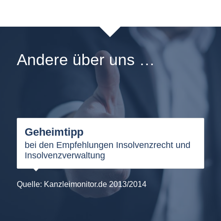
Andere über uns …
Geheimtipp
Platz 9
bei den Empfehlungen Insolvenzrecht und
Gesamtauswertung „Hidden Champions“
Insolvenzverwaltung
Quelle: Kanzleimonitor.de 2013/2014