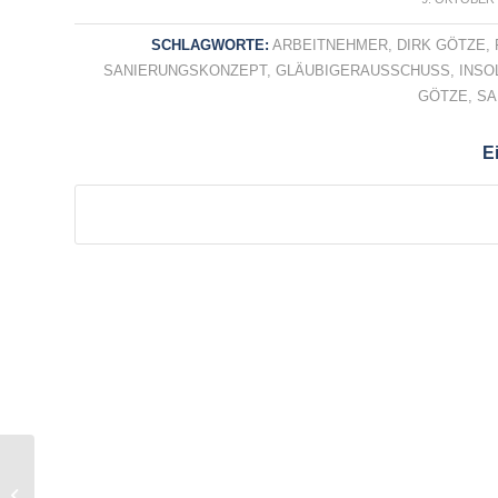
SCHLAGWORTE:
ARBEITNEHMER
,
DIRK GÖTZE
,
SANIERUNGSKONZEPT
,
GLÄUBIGERAUSSCHUSS
,
INSO
GÖTZE
,
SA
Ei
Vorläufige Insolvenzverwaltung für die
CONSTRUCTION & BUILDING