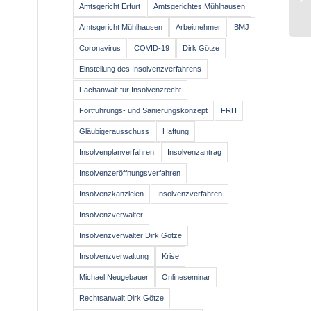
Amtsgericht Erfurt
Amtsgerichtes Mühlhausen
Bö
Amtsgericht Mühlhausen
Arbeitnehmer
BMJ
Coronavirus
COVID-19
Dirk Götze
Einstellung des Insolvenzverfahrens
Fachanwalt für Insolvenzrecht
Fortführungs- und Sanierungskonzept
FRH
Gläubigerausschuss
Haftung
Insolvenplanverfahren
Insolvenzantrag
Insolvenzeröffnungsverfahren
Insolvenzkanzleien
Insolvenzverfahren
Insolvenzverwalter
Insolvenzverwalter Dirk Götze
Insolvenzverwaltung
Krise
Michael Neugebauer
Onlineseminar
Rechtsanwalt Dirk Götze