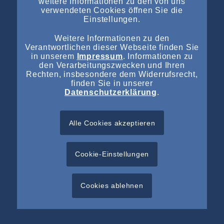
weitere Informationen zu den von uns
Kontakt
verwendeten Cookies öffnen Sie die
Einstellungen.
Weitere Informationen zu den
Verantwortlichen dieser Webseite finden Sie
in unserem
Impressum
. Informationen zu
NEUESTE EINTRÄGE
den Verarbeitungszwecken und Ihren
Rechten, insbesondere dem Widerrufsrecht,
Vorläufiges Insolvenzverfahren über das Vermögen der
finden Sie in unserer
Autohaus Staffel Gruppe angeordnet
Datenschutzerklärung
.
Vorläufiges Insolvenzverfahren über das Vermögen der
Autohaus Staffel Gruppe angeordnet
Alle Cookies akzeptieren
Insolvenzverfahren über das Vermögen der LIT UV-Elektro
GmbH angeordnet
Cookie-Einstellungen
Vorläufige Insolvenzverwaltung über das Vermögen der
ONIX GmbH & Co. KG angeordnet
Cookies ablehnen