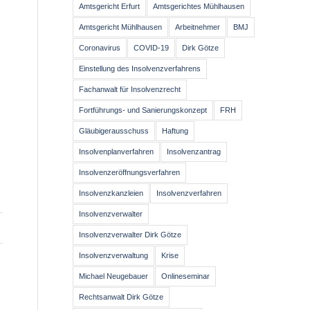
Amtsgericht Erfurt
Amtsgerichtes Mühlhausen
Amtsgericht Mühlhausen
Arbeitnehmer
BMJ
Coronavirus
COVID-19
Dirk Götze
Einstellung des Insolvenzverfahrens
Fachanwalt für Insolvenzrecht
Fortführungs- und Sanierungskonzept
FRH
Gläubigerausschuss
Haftung
Insolvenplanverfahren
Insolvenzantrag
Insolvenzeröffnungsverfahren
Insolvenzkanzleien
Insolvenzverfahren
Insolvenzverwalter
Insolvenzverwalter Dirk Götze
Insolvenzverwaltung
Krise
Michael Neugebauer
Onlineseminar
Rechtsanwalt Dirk Götze