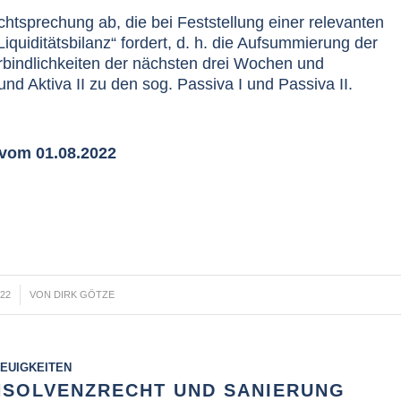
htsprechung ab, die bei Feststellung einer relevanten
iquiditätsbilanz“ fordert, d. h. die Aufsummierung der
rbindlichkeiten der nächsten drei Wochen und
nd Aktiva II zu den sog. Passiva I und Passiva II.
 vom 01.08.2022
022
VON
DIRK GÖTZE
EUIGKEITEN
INSOLVENZRECHT UND SANIERUNG