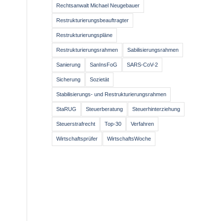
Rechtsanwalt Michael Neugebauer
Restrukturierungsbeauftragter
Restrukturierungspläne
Restrukturierungsrahmen
Sabilisierungsrahmen
Sanierung
SanInsFoG
SARS-CoV-2
Sicherung
Sozietät
Stabilisierungs- und Restrukturierungsrahmen
StaRUG
Steuerberatung
Steuerhinterziehung
Steuerstrafrecht
Top-30
Verfahren
Wirtschaftsprüfer
WirtschaftsWoche