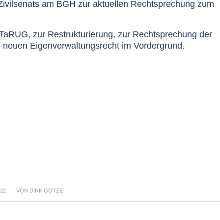
 Zivilsenats am BGH zur aktuellen Rechtsprechung zum
aRUG, zur Restrukturierung, zur Rechtsprechung der
 neuen Eigenverwaltungsrecht im Vordergrund.
022
VON
DIRK GÖTZE