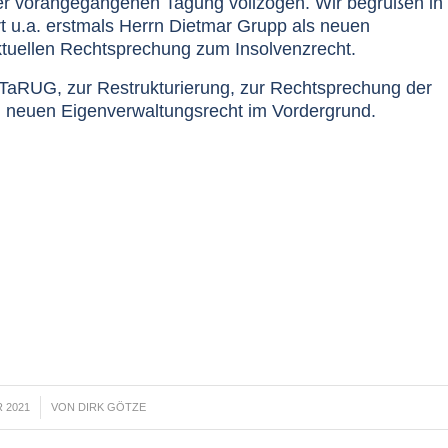
der vorangegangenen Tagung vollzogen. Wir begrüßen in
t u.a. erstmals Herrn Dietmar Grupp als neuen
ktuellen Rechtsprechung zum Insolvenzrecht.
aRUG, zur Restrukturierung, zur Rechtsprechung der
 neuen Eigenverwaltungsrecht im Vordergrund.
 2021
VON
DIRK GÖTZE