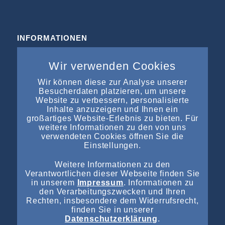
INFORMATIONEN
Büros & Kooperation
Wir verwenden Cookies
Impressum
Datenschutz
Wir können diese zur Analyse unserer
Besucherdaten platzieren, um unsere
Kontakt
Website zu verbessern, personalisierte
Inhalte anzuzeigen und Ihnen ein
großartiges Website-Erlebnis zu bieten. Für
weitere Informationen zu den von uns
verwendeten Cookies öffnen Sie die
Einstellungen.
NEUESTE EINTRÄGE
Weitere Informationen zu den
Vorläufiges Insolvenzverfahren über das Vermögen der
Verantwortlichen dieser Webseite finden Sie
Autohaus Staffel Gruppe angeordnet
in unserem
Impressum
. Informationen zu
den Verarbeitungszwecken und Ihren
Vorläufiges Insolvenzverfahren über das Vermögen der
Rechten, insbesondere dem Widerrufsrecht,
finden Sie in unserer
Autohaus Staffel Gruppe angeordnet
Datenschutzerklärung
.