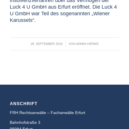
Insolvenzverfahren über das Vermögen der
Luck 4 U GmbH aus Erfurt eröffnet. Die Luck 4
U GmbH war Teil des sogenannten „Wiener
Karussels“.
/
28. SEPTEMBER 2018
VON
ADMIN-HERMS
ANSCHRIFT
FRH Rechtsanwälte – Fachanwälte Erfurt
Bahnhofstraße 3