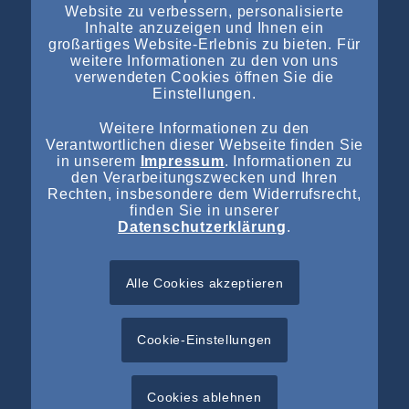
Website zu verbessern, personalisierte
Inhalte anzuzeigen und Ihnen ein
großartiges Website-Erlebnis zu bieten. Für
weitere Informationen zu den von uns
verwendeten Cookies öffnen Sie die
Einstellungen.
NEUESTE EINTRÄGE
Weitere Informationen zu den
Vorläufiges Insolvenzverfahren über das Vermögen der
Verantwortlichen dieser Webseite finden Sie
Autohaus Staffel Gruppe angeordnet
in unserem
Impressum
. Informationen zu
den Verarbeitungszwecken und Ihren
Vorläufiges Insolvenzverfahren über das Vermögen der
Rechten, insbesondere dem Widerrufsrecht,
finden Sie in unserer
Autohaus Staffel Gruppe angeordnet
Datenschutzerklärung
.
Insolvenzverfahren über das Vermögen der LIT UV-Elektro
GmbH angeordnet
Alle Cookies akzeptieren
Vorläufige Insolvenzverwaltung über das Vermögen der
ONIX GmbH & Co. KG angeordnet
Cookie-Einstellungen
Cookies ablehnen