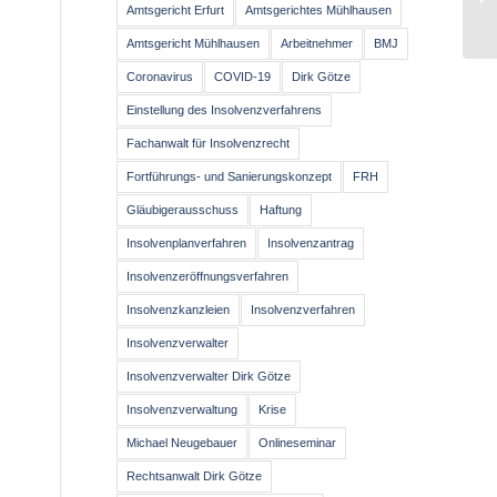
er
Amtsgericht Erfurt
Amtsgerichtes Mühlhausen
Amtsgericht Mühlhausen
Arbeitnehmer
BMJ
Coronavirus
COVID-19
Dirk Götze
Einstellung des Insolvenzverfahrens
Fachanwalt für Insolvenzrecht
Fortführungs- und Sanierungskonzept
FRH
Gläubigerausschuss
Haftung
Insolvenplanverfahren
Insolvenzantrag
Insolvenzeröffnungsverfahren
Insolvenzkanzleien
Insolvenzverfahren
Insolvenzverwalter
Insolvenzverwalter Dirk Götze
Insolvenzverwaltung
Krise
Michael Neugebauer
Onlineseminar
Rechtsanwalt Dirk Götze