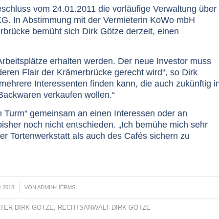
schluss vom 24.01.2011 die vorläufige Verwaltung über
 KG. In Abstimmung mit der Vermieterin KoWo mbH
merbrücke bemüht sich Dirk Götze derzeit, einen
 Arbeitsplätze erhalten werden. Der neue Investor muss
ren Flair der Krämerbrücke gerecht wird“, so Dirk
ig mehrere Interessenten finden kann, die auch zukünftig i
Backwaren verkaufen wollen.“
en Turm“ gemeinsam an einen Interessen oder an
bisher noch nicht entschieden. „Ich bemühe mich sehr
er Tortenwerkstatt als auch des Cafés sichern zu
 2018
VON
ADMIN-HERMS
TER DIRK GÖTZE
,
RECHTSANWALT DIRK GÖTZE