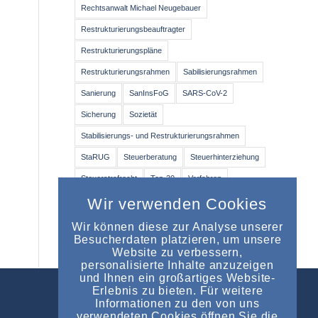
Rechtsanwalt Michael Neugebauer
Restrukturierungsbeauftragter
Restrukturierungspläne
Restrukturierungsrahmen
Sabilisierungsrahmen
Sanierung
SanInsFoG
SARS-CoV-2
Sicherung
Sozietät
Stabilisierungs- und Restrukturierungsrahmen
StaRUG
Steuerberatung
Steuerhinterziehung
Steuerstrafrecht
Top-30
Verfahren
Wirtschaftsprüfer
WirtschaftsWoche
Wir verwenden Cookies
Wir können diese zur Analyse unserer
Besucherdaten platzieren, um unsere
Website zu verbessern,
personalisierte Inhalte anzuzeigen
und Ihnen ein großartiges Website-
Erlebnis zu bieten. Für weitere
Informationen zu den von uns
NEUESTE EINTRÄGE
verwendeten Cookies öffnen Sie die